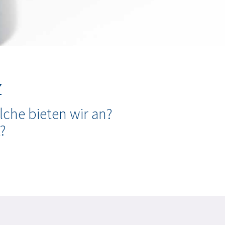
z
che bieten wir an?
?